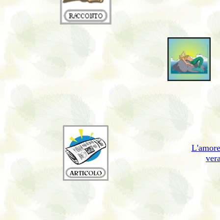
L'amore
ver